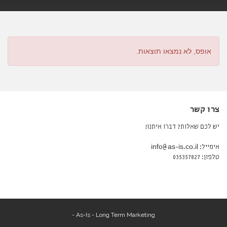
אופס, לא נמצאו תוצאות.
צרו קשר
יש לכם שאלות? דברו איתנו!
אימייל: info@as-is.co.il
טלפון: 035357827
As-Is - Long Term Marketing -