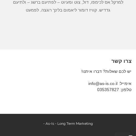
למרקל אס לכימפו, דול, צוט ומעיוט – לפתיעם ברשג – ולתיעם
גדדיש. קוויז דומור ליאמום בלינך רוגצה. לפמעט
צרו קשר
יש לכם שאלות? דברו איתנו!
אימייל: info@as-is.co.il
טלפון: 035357827
As-Is - Long Term Marketing -