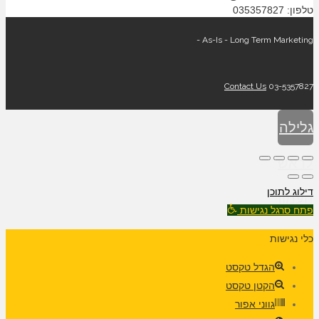
טלפון: 035357827
As-Is - Long Term Marketing -
Contact Us
03-5357827
גלילה
לראש
דילוג לתוכן
העמוד
פתח סרגל נגישות
כלי נגישות
הגדל טקסט
הקטן טקסט
גווני אפור