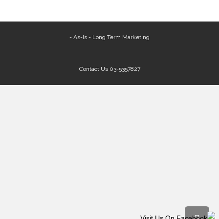
As-Is - Long Term Marketing -
Contact Us
03-5357827
גלילה