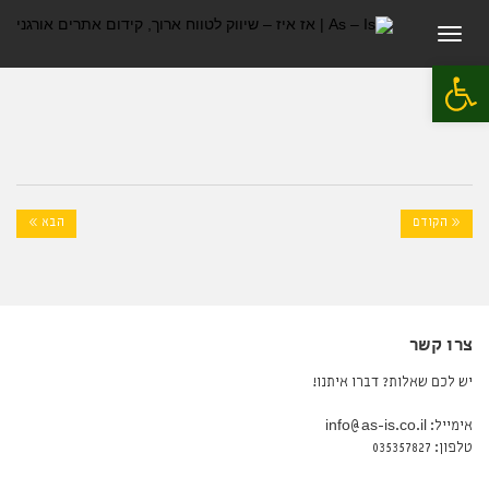
תפריט
פתח סרגל נגישות
« הקודם
הבא »
צרו קשר
יש לכם שאלות? דברו איתנו!
אימייל: info@as-is.co.il
טלפון: 035357827